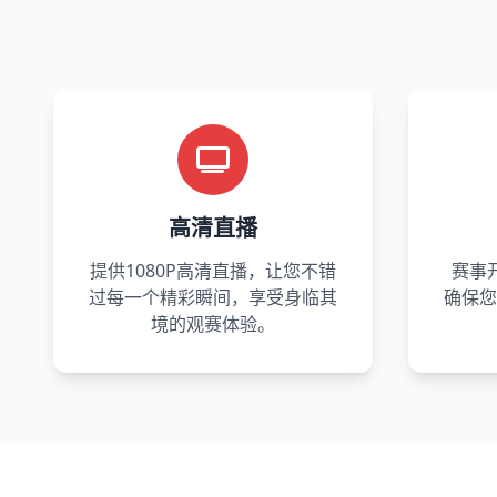
高清直播
提供1080P高清直播，让您不错
赛事
过每一个精彩瞬间，享受身临其
确保您
境的观赛体验。