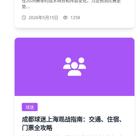
在2026赛季的战术特点和阵容变化，为您预测比赛走
势...
2026年5月15日
1258
球迷
成都球迷上海观战指南：交通、住宿、
门票全攻略