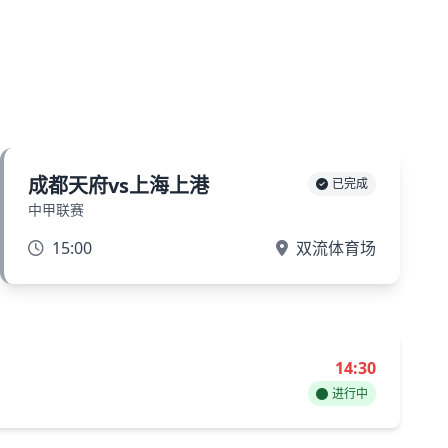
成都天府vs上海上港
已完成
中甲联赛
15:00
双流体育场
14:30
进行中