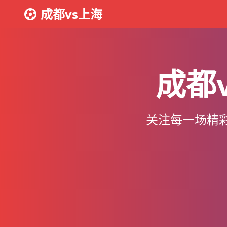
成都vs上海
成都v
关注每一场精