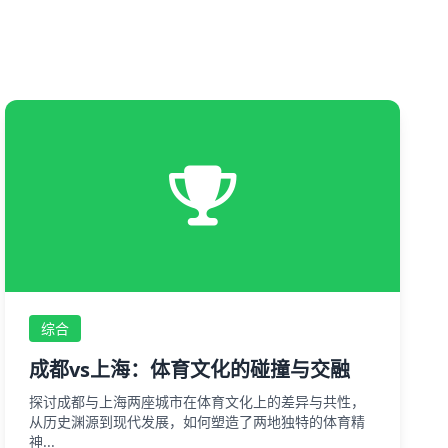
综合
成都vs上海：体育文化的碰撞与交融
探讨成都与上海两座城市在体育文化上的差异与共性，
从历史渊源到现代发展，如何塑造了两地独特的体育精
神...